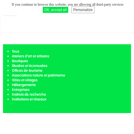
If you continue to browse this website, you are allowing all third-party services
LIN ET CHANVRE EN BRETAGNE
OK, accept all
Personalize
Toggle
navigation
Tous
Ateliers d’art et artisans
Boutiques
Musées et écomusées
Offices de tourisme
Associations nature et patrimoine
Villes et villages
Hébergements
Entreprises
Instituts de recherche
Institutions et réseaux