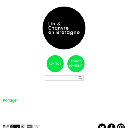
navigati
Lin &
Chanvre
en Bretagne
ESPACE
CONTACT
ADHÉRENT
Partager